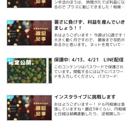
ン手法のほうは、 時間がたてば利益にな
るので プラスに転じてきました！相場予
想を一貫して否定してきましたが 参加者
の一定の認識はあるので、 チャート信者
の方のとおりになることもしばしば。 国
暑さに負けず、利益を産んでいき
雑記
政や経済ニューReadMore...
ましょう！！
おはようございます！ 今週はSQ週です！
大きく動く月ですので、 最後まで攻防が
あるかと思います。 ネットを見ていて
も、 今が天井論、非常に多いですが、そ
ういう売り玉を巻き込んで強く上昇して
いる様子もありそうです ドル円の為替も
保護中: 4/13、4/21 LINE配信
雑記
160円台ですReadMore...
このコンテンツはパスワードで保護され
ています。閲覧するには以下にパスワー
ドを入力してください。 パスワード:
インスタライブに挑戦します
雑記
おはようございますー！ ドル円相場は急
落していますね！最近3年くらい、円相場
と日経は結構連動したり、 逆相関したり
時期によって様々ですが、 急変でもちゃ
んと対応できるのが、 私の手法の特徴で
す✨ 今日なんですが、 大体11:30〜 イ
ンReadMore...