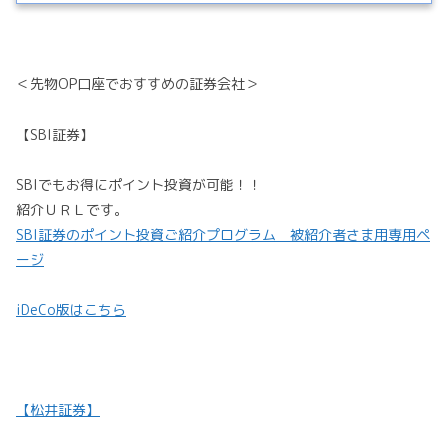
＜先物OP口座でおすすめの証券会社＞
【SBI証券】
SBIでもお得にポイント投資が可能！！
紹介ＵＲＬです。
SBI証券のポイント投資ご紹介プログラム 被紹介者さま用専用ペ
ージ
iDeCo版はこちら
【松井証券】