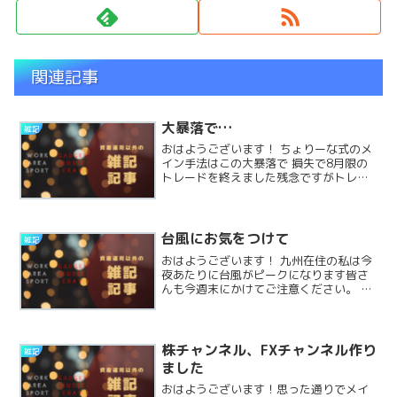
関連記事
大暴落で…
雑記
おはようございます！ ちょりーな式のメ
イン手法はこの大暴落で 損失で8月限の
トレードを終えました残念ですがトレー
ドの予想したり どれくらい下落するか、
これは誰にもわからない中で よくコント
ロールできた損失ですたとえば ヘッジな
しのよくあるオReadMore...
台風にお気をつけて
雑記
おはようございます！ 九州在住の私は今
夜あたりに台風がピークになります皆さ
んも今週末にかけてご注意ください。 こ
ういった自然災害のときには 防災・防衛
関係の銘柄が上昇しやすいです防災 こう
いったテーマ株投資も覚えておくとよい
かもしれませんねReadMore...
株チャンネル、FXチャンネル作り
雑記
ました
おはようございます！思った通りでメイ