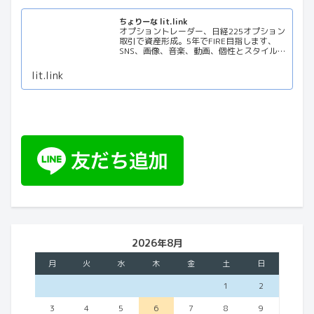
ちょりーな lit.link
オプショントレーダー、日経225オプション
取引で資産形成。5年でFIRE目指します、
SNS、画像、音楽、動画、個性とスタイルを
１リンクに
lit.link
2026年8月
月
火
水
木
金
土
日
1
2
3
4
5
6
7
8
9