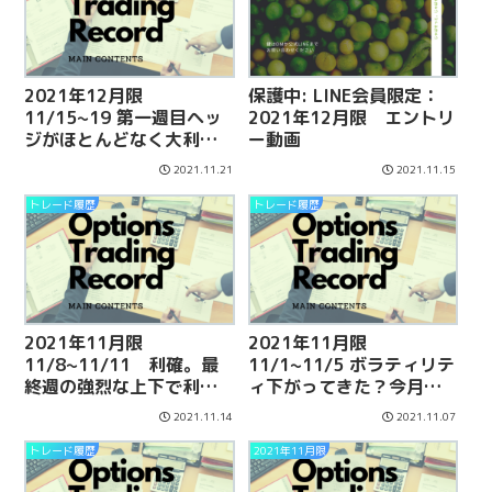
2021年12月限
保護中: LINE会員限定：
11/15~19 第一週目ヘッ
2021年12月限 エントリ
ジがほとんどなく大利の
ー動画
予感！
2021.11.21
2021.11.15
トレード履歴
トレード履歴
2021年11月限
2021年11月限
11/8~11/11 利確。最
11/1~11/5 ボラティリテ
終週の強烈な上下で利益
ィ下がってきた？今月も
減りました。
あと1週間。
2021.11.14
2021.11.07
トレード履歴
2021年11月限