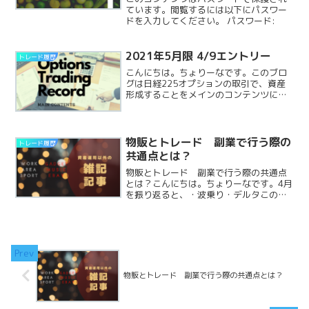
ています。閲覧するには以下にパスワー
ドを入力してください。 パスワード:
2021年5月限 4/9エントリー
トレード履歴
こんにちは。ちょりーなです。このブロ
グは日経225オプションの取引で、資産
形成することをメインのコンテンツにし
ております。4月限は早くにポジションを
とじてしまったので、FXや香港株、日本
株の記事などをかけました。また5月限に
はしっかりエントReadMore...
物販とトレード 副業で行う際の
トレード履歴
共通点とは？
物販とトレード 副業で行う際の共通点
とは？こんにちは。ちょりーなです。4月
を振り返ると、・波乗り・デルタこの講
座を開き、参加者でのコミュニティを作
成しました。かなり盛り上がって、作成
して良かったです私は先物・オプション
のトレードを副業で行っReadMore...
物販とトレード 副業で行う際の共通点とは？