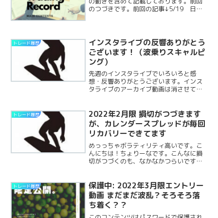
の動きを含めて記載しております。前回
のつづきです。前回の記事↓5/19 日経
平均先物の値動き昨日上がったのはうそ
で、反転下落。ヘッジを切りました。か
なりの損になってきていますが、ルール
では損切にならないとReadMore...
インスタライブの反響ありがとう
トレード履歴
ございます！（波乗りスキャルピ
ング）
先週のインスタライブでいろいろと感
想・反響ありがとうございます。インス
タライブのアーカイブ動画は消させてい
ただきました。また見たい、という方は
個別にDMください。有料会員の方には見
られるようにYouTube版をURLあげてお
2022年2月限 損切がつづきます
トレード履歴
きますね。波乗りReadMore...
が、カレンダースプレッドが毎回
リカバリーできてます
めっっちゃボラティリティ高いです。こ
んにちは！ちょりーなです。こんなに損
切がつづくのも、なかなかつらいです
ね。でも私の手法にはカレンダースプレ
ッドを組むタイミングであります。さら
に最近は「波乗りスキャルピング」の手
保護中: 2022年3月限エントリー
トレード履歴
法が少し形になってきましたReadMore...
動画 まだまだ波乱？そろそろ落
ち着く？？
このコンテンツはパスワードで保護され