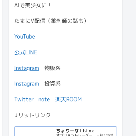
AIで美少女に！
たまにV配信（薬剤師の話も）
YouTube
公式LINE
Instagram
物販系
Instagram
投資系
Twitter
note
楽天ROOM
↓リットリンク
ちょりーな lit.link
オプショントレーダー、日経225オ