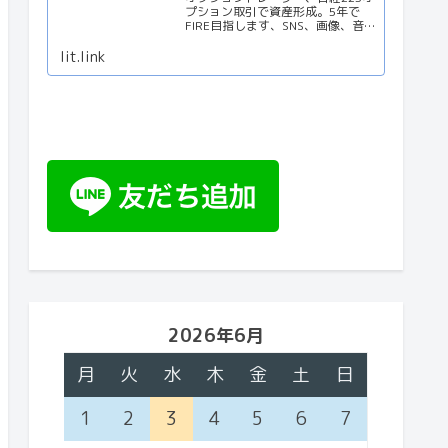
プション取引で資産形成。5年で
FIRE目指します、SNS、画像、音
楽、動画、個性とスタイルを１リ
ンクに
lit.link
2026年6月
月
火
水
木
金
土
日
1
2
3
4
5
6
7