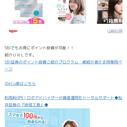
SBIでもお得にポイント投資が可能！！
紹介ＵＲＬです。
SBI証券のポイント投資ご紹介プログラム 被紹介者さま用専用ペ
ージ
iDeCo版はこちら
利用料0円！ロボアドバイザーが資産運用をトータルサポート◆松
井証券の『投信工房』◆