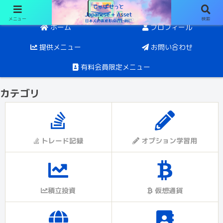
メニュー
検索
日経オプションと投資。目指すは5年後にFIRE
ホーム
プロフィール
提供メニュー
お問い合わせ
有料会員限定メニュー
カテゴリ
トレード記録
オプション学習用
積立投資
仮想通貨