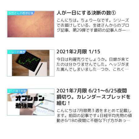
標は、オプションで成功する、ですか
ね。2/2夜間確定損益:-143万含み損
益:+185万合計:ReadMore...
人が一日にする決断の数①
生徒さんの感想記事
こんにちは。ちょりーなです。シリーズ
でお届けしている、生徒さんからのブロ
グ記事、第29弾です最初の記事人が一日
にする決断の数①3万5000回ケンブリッ
ジ大学のある教授の研究によると人は一
日に最大3万5000回の決断をしているそ
う。日常生活でReadMore...
2021年2月限 1/15
トレード履歴
今日は利確売りでしょうか。日銀が来て
たのは分かりませんでした。ヘッジがま
た嵩んでしまいました…つか、これくら
い先物下げててコールが下がらないのは
なんなんでしょうね1/15夜間確定損
益:-44万含み損益:+17万合計:-27万
2021年7月限 6/21～6/25夜間
2021年7月限
損切り。カレンダースプレッドを
組む！
こんにちは7月限第３週をまとめて記載し
ます。前回の記事です↓日経平均先物の値
動き6/18の夜間に不穏な下げ方があっ
た、と前回記事に書きましたが、6/20は
恐ろしい下げでしたね。。。1000円以上
下げました。ヘッジを入れても入れても