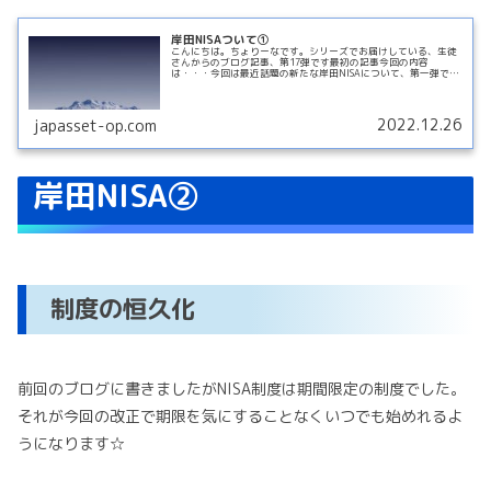
岸田NISAついて①
こんにちは。ちょりーなです。シリーズでお届けしている、生徒
さんからのブログ記事、第17弾です最初の記事今回の内容
は・・・今回は最近話題の新たな岸田NISAについて、第一弾です
岸田NISA①2024年から新NISAへ私の中で話題の新NISA‼
ReadMore...
2022.12.26
japasset-op.com
岸田NISA②
制度の恒久化
前回のブログに書きましたがNISA制度は期間限定の制度でした。
それが今回の改正で期限を気にすることなくいつでも始めれるよ
うになります☆