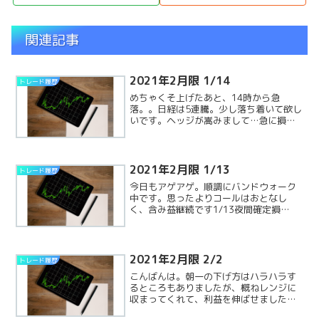
関連記事
2021年2月限 1/14
トレード履歴
めちゃくそ上げたあと、14時から急
落。。日経は5連騰。少し落ち着いて欲し
いです。ヘッジが嵩みまして…急に損失
に転じました。悲しい。1/14夜間確定損
益:-29万含み損益:+10万合計:-19万
2021年2月限 1/13
トレード履歴
今日もアゲアゲ。順調にバンドウォーク
中です。思ったよりコールはおとなし
く、含み益継続です1/13夜間確定損
益:-15万含み損益:+32万合計:+17万
2021年2月限 2/2
トレード履歴
こんばんは。朝一の下げ方はハラハラす
るところもありましたが、概ねレンジに
収まってくれて、利益を伸ばせましたと
ころで明日、32歳になります。今年の目