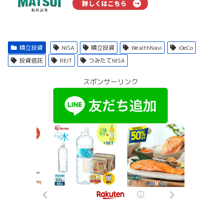
積立投資
NISA
積立投資
WealthNavi
iDeCo
投資信託
REIT
つみたてNISA
スポンサーリンク