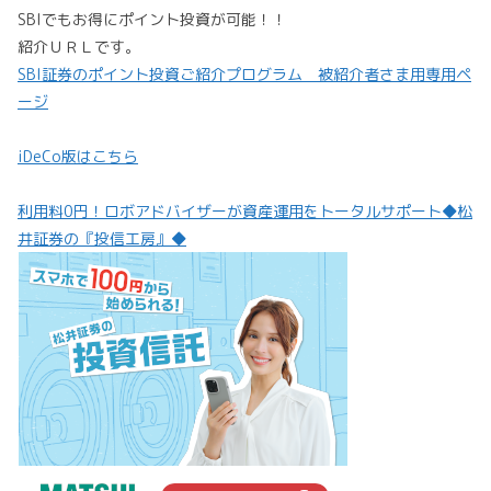
SBIでもお得にポイント投資が可能！！
紹介ＵＲＬです。
SBI証券のポイント投資ご紹介プログラム 被紹介者さま用専用ペ
ージ
iDeCo版はこちら
利用料0円！ロボアドバイザーが資産運用をトータルサポート◆松
井証券の『投信工房』◆