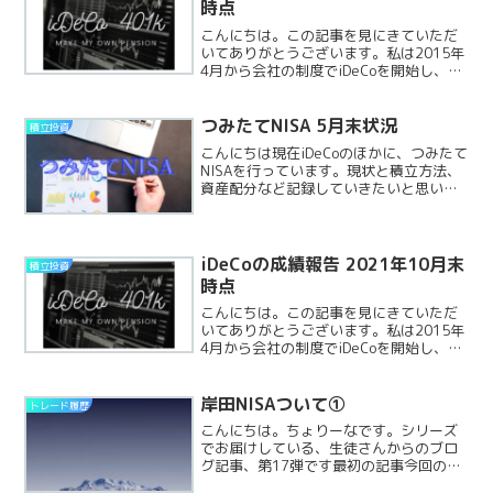
時点
こんにちは。この記事を見にきていただ
いてありがとうございます。私は2015年
4月から会社の制度でiDeCoを開始し、転
職した現在もiDeCoを続けています。いま
の勤務先は退職金・年金はないので、満
額の23000円で毎月拠出しています。私
つみたてNISA 5月末状況
積立投資
の考ReadMore...
こんにちは現在iDeCoのほかに、つみたて
NISAを行っています。現状と積立方法、
資産配分など記録していきたいと思いま
す。2月から開始しています。前回の記事
（4月末時点）がこちらです↓積立方法と
資金まず積み立ての状況です。毎月6万円
分を積みReadMore...
iDeCoの成績報告 2021年10月末
積立投資
時点
こんにちは。この記事を見にきていただ
いてありがとうございます。私は2015年
4月から会社の制度でiDeCoを開始し、転
職した現在もiDeCoを続けています。いま
の勤務先は退職金・年金はないので、満
額の23000円で毎月拠出しています。私
岸田NISAついて①
トレード履歴
の考ReadMore...
こんにちは。ちょりーなです。シリーズ
でお届けしている、生徒さんからのブロ
グ記事、第17弾です最初の記事今回の内
容は・・・今回は最近話題の新たな岸田