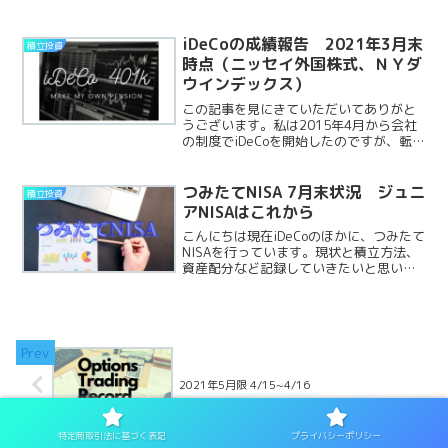
NISAについて、第一弾です岸田
NISA①2024年から新NISAへ私の中で話
題の新NISA‼ReadMore...
iDeCoの成績報告 2021年3月末
積立投資
時点（ニッセイ外国株式、ＮＹダ
ウインデックス）
この記事を見にきていただいてありがと
うございます。私は2015年4月から会社
の制度でiDeCoを開始したのですが、転職
したり、運営管理金融機関を変更したり
で総額が分からなくなっています。いま
の勤務先は退職金・年金はないので満額
つみたてNISA 7月末状況 ジュニ
積立投資
の23000円ReadMore...
アNISAはこれから
こんにちは現在iDeCoのほかに、つみたて
NISAを行っています。現状と積立方法、
資産配分など記録していきたいと思いま
す。2月から開始しています。前回の記事
（6月末時点）がこちらです↓積立方法と
資金まず積み立ての状況です。毎月6万円
分を積みReadMore...
2021年5月限 4/15~4/16
特定商取引法に基づく表記
プライバシーポリシー