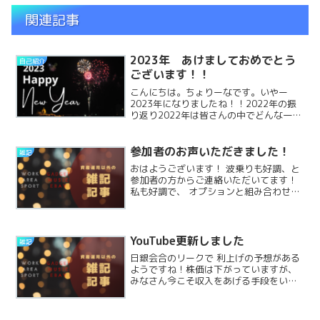
関連記事
2023年 あけましておめでとう
自己紹介
ございます！！
こんにちは。ちょりーなです。いやー
2023年になりましたね！！2022年の振
り返り2022年は皆さんの中でどんな一年
でしたか？？私は大きく三つ、今年達成
しました！・オプション先物教材&ツール
本格リリース！・物販で東南アジア進
参加者のお声いただきました！
雑記
出、売上100万ReadMore...
おはようございます！ 波乗りも好調、と
参加者の方からご連絡いただいてます！
私も好調で、 オプションと組み合わせる
波乗りのリカバリーを使ったりで 毎日ポ
ジションをちょこちょこいじってます☺
私のコミュニティについて私ちょりーな
主催のコミュニティReadMore...
YouTube更新しました
雑記
日銀会合のリークで 利上げの予想がある
ようですね！株価は下がっていますが、
みなさん今こそ収入をあげる手段をいく
つか持っておきましょう！ 昨日YouTube
ライブをして、 キャリアの話、 ほそほぞ
薬局の話 マインドセット お話してみまし