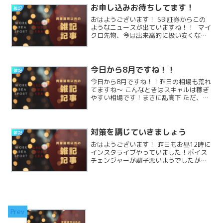
た！ReadMore...
お申し込みお待ちしてます！
雑記
おはようございます！ SBI証券からこの
ようなニュースが出ていますね！！ マイ
クロ先物、今は出来高的に扱い安くなっ
ているようです。 低リスクで練習するに
はもってこいですね✨ また、 海外輸出の
物販も月末までお申し込み可能です！ ホ
リデーにReadMore...
今日から8月ですね！！
雑記
今日から8月ですね！！昨日の相場も荒れ
てますね〜 こんなときはスキャルは稼ぎ
やすい相場です！まさに乱高下 ただ、日
本の午後の相場はやめておきましょ
う！ 最近私は基本に立ち返って、 国内物
販の幅を広げています！ヤフショ、
Amazon、楽天 そReadMore...
対策を講じていきましょう
雑記
おはようございます！ 昨日もお昼12時に
インスタライブやっていました！ボイス
チェンジャーが調子悪いようでしたが、
聞き取れたかと思います！ほんとは夕方
くらいがいいのかもな、 とは思いました
がしばらくこの時間で様子します！ 昨
夜、日経は100ReadMore...