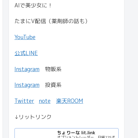
AIで美少女に！
たまにV配信（薬剤師の話も）
YouTube
公式LINE
Instagram
物販系
Instagram
投資系
Twitter
note
楽天ROOM
↓リットリンク
ちょりーな lit.link
オプショントレーダー、日経225オ