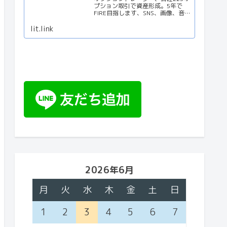
プション取引で資産形成。5年で
FIRE目指します、SNS、画像、音
楽、動画、個性とスタイルを１リ
ンクに
lit.link
2026年6月
月
火
水
木
金
土
日
1
2
3
4
5
6
7