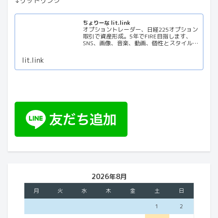
↓リットリンク
ちょりーな lit.link
オプショントレーダー、日経225オプション
取引で資産形成。5年でFIRE目指します、
SNS、画像、音楽、動画、個性とスタイルを
１リンクに
lit.link
2026年8月
月
火
水
木
金
土
日
1
2