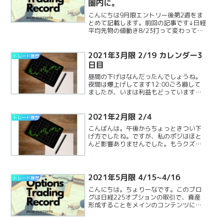
圏内に。
こんにちは9月限エントリー後第2週をま
とめて記載します。前回の記事です↓日経
平均先物の値動き8/23打って変わって上
昇。売りヘッジを解消。8/24本日も上
昇。また解消。8/25～27おおきな動きも
なく、利益が伸びてきました。損益8/27
2021年3月限 2/19 カレンダー3
トレード履歴
夜間ReadMore...
日目
昼間の下げはなんだったんでしょうね。
夜間は爆上げしてます12:00ごろ損して
ましたが、いまは利益もどっています。
これだけ動いても利益維持してるって、
カレンダースプレッドは改めてストレス
少ない手法ですね。月末どうなるのか、
2021年2月限 2/4
トレード履歴
ちょっと期待してていReadMore...
こんばんは。午後からちょっときつい下
げ方でしたね。ですが、私のポジはほと
んど影響ありませんでした。もうクズオ
プションになってるってことかな。そし
て利益も一月の強い下げの前に迫ってき
ました！良かった！ここからは利益の伸
びは少ないですが、ゆっくReadMore...
2021年5月限 4/15~4/16
トレード履歴
こんにちは。ちょりーなです。このブロ
グは日経225オプションの取引で、資産
形成することをメインのコンテンツにし
ております。前回にひきつづき、数日分