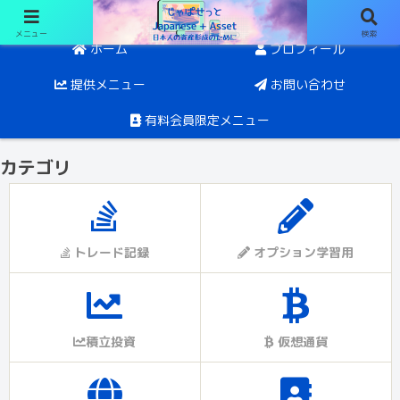
メニュー
検索
日経オプションと投資。目指すは5年後にFIRE
ホーム
プロフィール
提供メニュー
お問い合わせ
有料会員限定メニュー
カテゴリ
トレード記録
オプション学習用
積立投資
仮想通貨