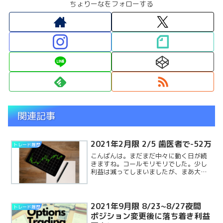
ちょりーなをフォローする
関連記事
2021年2月限 2/5 歯医者で-52万
トレード履歴
こんばんは。まだまだ中々に動く日が続
きますね。コールモリモリでした。少し
利益は減ってしまいましたが、まあ大丈
夫そうです。それより、歯医者に新しく
かかったら、セラミックで治すのに50万
と言われ、今月の利益は歯の治療費で消
えそうです。泣きそうでReadMore...
2021年9月限 8/23~8/27夜間
トレード履歴
ポジション変更後に落ち着き利益