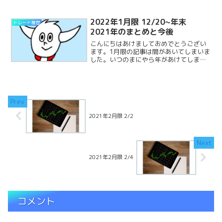
の損益推移をまとめていこうと思いま
す。4/15 日経平均先物の値動き動きの
少ない一日でしたしかReadMore...
2022年1月限 12/20~年末
トレード履歴
2021年のまとめと今後
こんにちはあけましておめでとうござい
ます。1月限の記事は間があいてしまいま
した。いつのまにやら年があけてしまい
ました；ツールがなかなか完成していま
せんが、最終チェック中です。現在「オ
プション計算シート」を限定記事で公開
しています。LINEごReadMore...
2021年2月限 2/2
2021年2月限 2/4
コメント