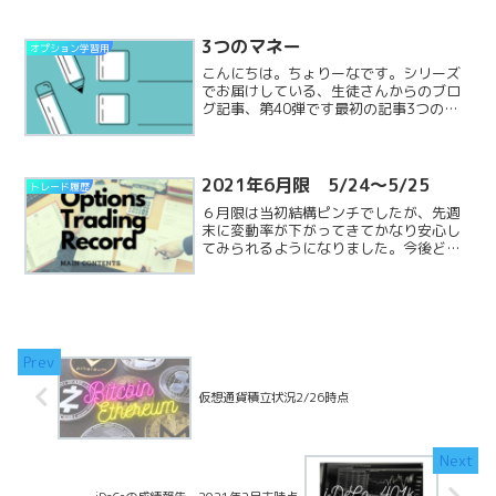
とじてしまったので、FXや香港株、日本
株の記事などをかけました。また5月限に
はしっかりエントReadMore...
3つのマネー
オプション学習用
こんにちは。ちょりーなです。シリーズ
でお届けしている、生徒さんからのブロ
グ記事、第40弾です最初の記事3つのマ
ネー前回の続きです。買いの場合買いの
場合はOTMのときに買って、それがATM
やITMに近づくほど、オプション価格が
上昇して利益を狙ReadMore...
2021年6月限 5/24～5/25
トレード履歴
６月限は当初結構ピンチでしたが、先週
末に変動率が下がってきてかなり安心し
てみられるようになりました。今後どう
なるでしょう。日経先物の動きを含めて
記載しております。前回のつづきです。
前回の記事↓5/24 日経平均先物の値動
き朝一アゲアゲで買いReadMore...
仮想通貨積立状況2/26時点