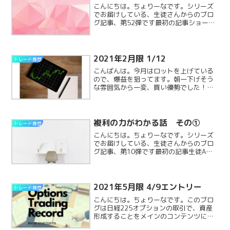
こんにちは。ちょりーなです。シリーズ
でお届けしている、生徒さんからのブロ
グ記事、第52弾です最初の記事ショー
ト・ストラングルストラングルの売りシ
ョートストラングルは日経平均株価指数
が小動きになると予想した場合の戦略で
す。行使価格の異なったコReadMore...
2021年2月限 1/12
トレード履歴
こんばんは。今月はロットを上げている
ので、爆益を狙ってます。朝一下げそう
な雰囲気から一変、買い優勢でした！ヘ
ッジを即入れて損切りになってしまいま
した。1/12夜間確定損益:-15万含み損
益:+24万合計:+9万
複利の力がわかる話 その①
トレード履歴
こんにちは。ちょりーなです。シリーズ
でお届けしている、生徒さんからのブロ
グ記事、第10弾です最初の記事生徒Aさ
んは勉強家！今回も金利の記事ですね！
複利、読者のみなさんは説明できます
か？？複利の力がわかる話 その①ジャ
ック複利の力を表すエピソReadMore...
2021年5月限 4/9エントリー
トレード履歴
こんにちは。ちょりーなです。このブロ
グは日経225オプションの取引で、資産
形成することをメインのコンテンツにし
ております。4月限は早くにポジションを