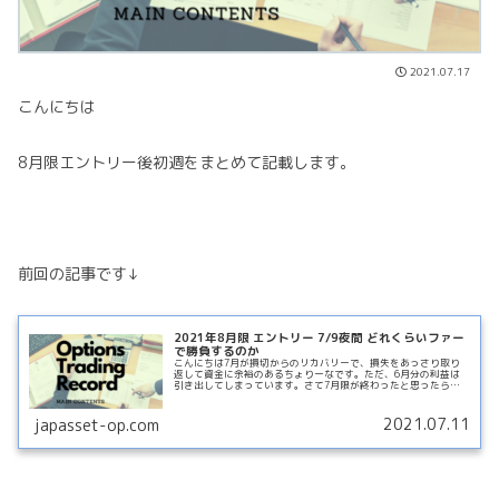
2021.07.17
こんにちは
8月限エントリー後初週をまとめて記載します。
前回の記事です↓
2021年8月限 エントリー 7/9夜間 どれくらいファー
で勝負するのか
こんにちは7月が損切からのリカバリーで、損失をあっさり取り
返して資金に余裕のあるちょりーなです。ただ、6月分の利益は
引き出してしまっています。さて7月限が終わったと思ったらす
ぐ8月限エントリーです忙しいですがルールなのでしっかり淡々
とやってReadMore...
2021.07.11
japasset-op.com