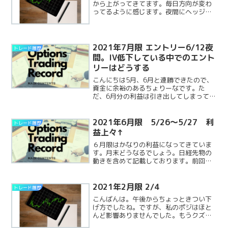
から上がってきてます。毎日方向が変わ
ってるように感じます。夜間にヘッジ買
いが約定してました。そしてプットのほ
うがプレミアム下がってきてようで、か
なり利益になってきました。今夜のFOMC
とか年末年始とか大ReadMore...
2021年7月限 エントリー6/12夜
トレード履歴
間。IV低下している中でのエント
リーはどうする
こんにちは5月、6月と連勝できたので、
資金に余裕のあるちょりーなです。た
だ、6月分の利益は引き出してしまってい
ます。さて6月限が終わったと思ったらす
ぐ翌日は7月限エントリーです忙しいです
がルールなのでしっかり淡々とやってい
2021年6月限 5/26～5/27 利
トレード履歴
きます。7月限エンReadMore...
益上々↑
６月限はかなりの利益になってきていま
す。月末どうなるでしょう。日経先物の
動きを含めて記載しております。前回の
つづきです。前回の記事↓5/26 日経平
均先物の値動き上昇していきました。上
がっても、買いを入れるところまでとど
2021年2月限 2/4
トレード履歴
かずに比較的おだやかReadMore...
こんばんは。午後からちょっときつい下
げ方でしたね。ですが、私のポジはほと
んど影響ありませんでした。もうクズオ
プションになってるってことかな。そし