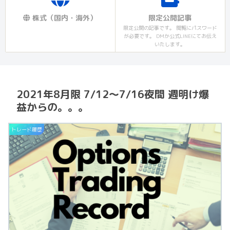
株式（国内・海外）
限定公開記事
限定公開の記事です。 閲覧にパスワード
が必要です。 DMか公式LINEにてお伝え
いたします。
2021年8月限 7/12～7/16夜間 週明け爆
益からの。。。
トレード履歴