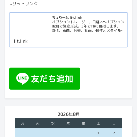
↓リットリンク
ちょりーな lit.link
オプショントレーダー、日経225オプション
取引で資産形成。5年でFIRE目指します、
SNS、画像、音楽、動画、個性とスタイルを
１リンクに
lit.link
2026年8月
月
火
水
木
金
土
日
1
2