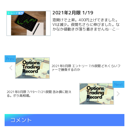
て利益も一月の強い下げの前に迫ってき
ました！良かった！ここからは利益の伸
びは少ないですが、ゆっくReadMore...
2021年2月限 1/19
トレード履歴
窓開けで上昇。400円上げてきました。
VIは減少。夜間もさらに伸びました。な
かなか値動きが落ち着きませんね…この
ままだと損切りになりそう！1/19夜間確
定損益:-58万含み損益:+41万合計:-17万
2021年8月限 エントリー 7/9夜間 どれくらいフ
ァーで勝負するのか
2021年8月限 7/19～7/21夜間 含み損に耐え
る。ボラ高相場。
コメント