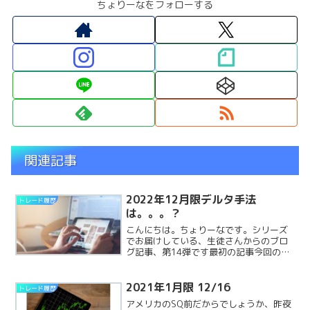
ちょりーなをフォローする
関連記事
2022年12月限デルタ手法
トレード履歴
は。。。？
こんにちは。ちょりーなです。シリーズ
でお届けしている、生徒さんからのブロ
グ記事、第14弾です最初の記事今回の内
容は・・・今回は年末の、12月限のトレ
ード成績をご報告いただいてます！12月
限利益でした12月限の報告です。今月も
2021年1月限 12/16
トレード履歴
利益で終わることReadMore...
アメリカのSQ前だからでしょうか、昨夜