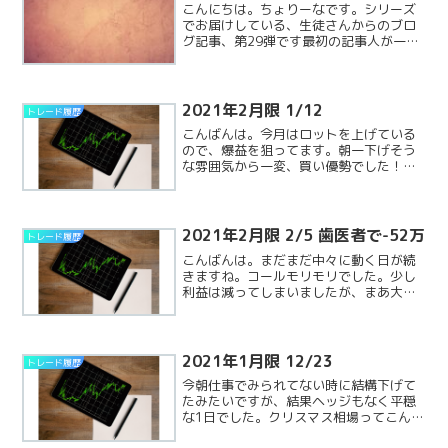
こんにちは。ちょりーなです。シリーズ
でお届けしている、生徒さんからのブロ
グ記事、第29弾です最初の記事人が一日
にする決断の数①3万5000回ケンブリッ
ジ大学のある教授の研究によると人は一
日に最大3万5000回の決断をしているそ
う。日常生活でReadMore...
2021年2月限 1/12
トレード履歴
こんばんは。今月はロットを上げている
ので、爆益を狙ってます。朝一下げそう
な雰囲気から一変、買い優勢でした！ヘ
ッジを即入れて損切りになってしまいま
した。1/12夜間確定損益:-15万含み損
益:+24万合計:+9万
2021年2月限 2/5 歯医者で-52万
トレード履歴
こんばんは。まだまだ中々に動く日が続
きますね。コールモリモリでした。少し
利益は減ってしまいましたが、まあ大丈
夫そうです。それより、歯医者に新しく
かかったら、セラミックで治すのに50万
と言われ、今月の利益は歯の治療費で消
えそうです。泣きそうでReadMore...
2021年1月限 12/23
トレード履歴
今朝仕事でみられてない時に結構下げて
たみたいですが、結果ヘッジもなく平穏
な1日でした。クリスマス相場ってこんな
感じなんでしょうか？？レンジなら勝て