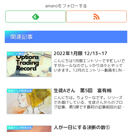
amanoをフォローする
関連記事
2022年1月限 12/13~17
トレード履歴
こんにちは1月限エントリーです忙しいで
すがルールなのでしっかり淡々とやって
いきます。12月のエントリー動画をLINE
会員限定で公開しています。LINEご登録
でパスワードをお教えします1月限エント
リールールではSQ日に翌月のオプション
にエントReadMore...
生徒Aさん 第5回 富有柿
生徒さんの感想記事
こんにちは。ちょりーなです。シリーズ
でお届けしている、生徒さんからのブロ
グ記事、第5弾です最初の記事前回の記事
生徒Aさん今回は身近な内容からの学びを
シェアいただいています富有柿秋の味覚
この時期は私の大好きな富有柿が出てく
る季節です☆今シーズReadMore...
人が一日にする決断の数①
生徒さんの感想記事