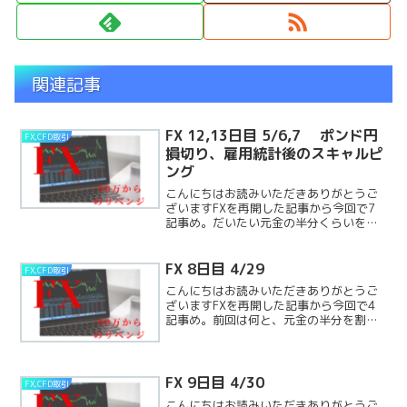
関連記事
FX 12,13日目 5/6,7 ポンド円
FX,CFD取引
損切り、雇用統計後のスキャルピ
ング
こんにちはお読みいただきありがとうご
ざいますFXを再開した記事から今回で7
記事め。だいたい元金の半分くらいを死
守しています（↓前回の記事）今回のチャ
レンジですが、元手はタダです！！（↓初
回記事、FXを再開）FXを再開！4月2日～
FX 8日目 4/29
FX,CFD取引
こんにちは。ReadMore...
こんにちはお読みいただきありがとうご
ざいますFXを再開した記事から今回で4
記事め。前回は何と、元金の半分を割っ
てしまっていました。（↓前回の記事）今
回のチャレンジですが、元手はタダで
す！！（↓初回記事、FXを再開）FXを再
開！4月2日～こんReadMore...
FX 9日目 4/30
FX,CFD取引
こんにちはお読みいただきありがとうご