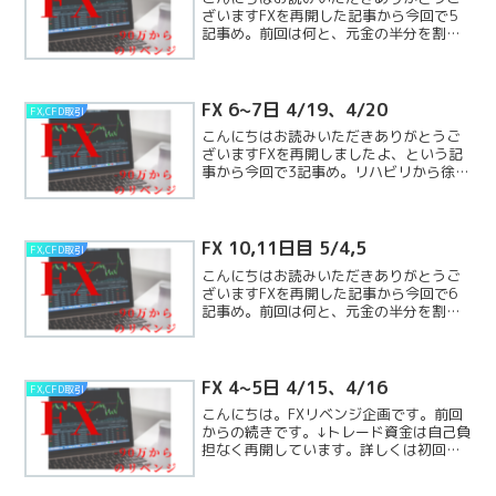
ざいますFXを再開した記事から今回で5
記事め。前回は何と、元金の半分を割っ
たのち、半分の額までは戻し、死守して
います（↓前回の記事）今回のチャレンジ
ですが、元手はタダです！！（↓初回記
事、FXを再開）FXReadMore...
FX 6~7日 4/19、4/20
FX,CFD取引
こんにちはお読みいただきありがとうご
ざいますFXを再開しましたよ、という記
事から今回で3記事め。リハビリから徐々
にロットをあげています。（↓前回の記
事）初回の記事に書いていますが、元金
として入金したものに現金はつかってな
く、元手はタダです！ReadMore...
FX 10,11日目 5/4,5
FX,CFD取引
こんにちはお読みいただきありがとうご
ざいますFXを再開した記事から今回で6
記事め。前回は何と、元金の半分を割っ
たのち、半分の額までは戻し、死守して
います（↓前回の記事）今回のチャレンジ
ですが、元手はタダです！！（↓初回記
事、FXを再開）FXReadMore...
FX 4~5日 4/15、4/16
FX,CFD取引
こんにちは。FXリベンジ企画です。前回
からの続きです。↓トレード資金は自己負
担なく再開しています。詳しくは初回の
記事に。↓では今回の記事の、ご報告で
す。4/15 結果報告GOLDのトレードも