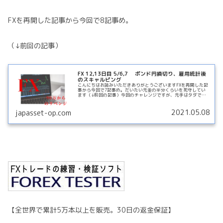
FXを再開した記事から今回で8記事め。
（↓前回の記事）
FX 12,13日目 5/6,7 ポンド円損切り、雇用統計後
のスキャルピング
こんにちはお読みいただきありがとうございますFXを再開した記
事から今回で7記事め。だいたい元金の半分くらいを死守してい
ます（↓前回の記事）今回のチャレンジですが、元手はタダで
す！！（↓初回記事、FXを再開）FXを再開！4月2日～こんにち
は。ReadMore...
2021.05.08
japasset-op.com
【全世界で累計5万本以上を販売。30日の返金保証】