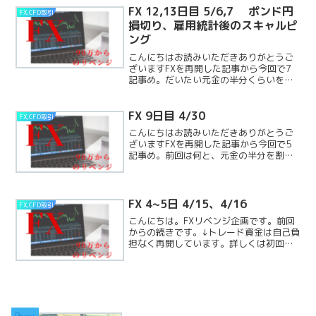
り、今回はめっちゃくちゃ負けてしまい
FX 12,13日目 5/6,7 ポンド円
FX,CFD取引
ました。ゼロカ。でReadMore...
損切り、雇用統計後のスキャルピ
ング
こんにちはお読みいただきありがとうご
ざいますFXを再開した記事から今回で7
記事め。だいたい元金の半分くらいを死
守しています（↓前回の記事）今回のチャ
レンジですが、元手はタダです！！（↓初
回記事、FXを再開）FXを再開！4月2日～
FX 9日目 4/30
FX,CFD取引
こんにちは。ReadMore...
こんにちはお読みいただきありがとうご
ざいますFXを再開した記事から今回で5
記事め。前回は何と、元金の半分を割っ
たのち、半分の額までは戻し、死守して
います（↓前回の記事）今回のチャレンジ
ですが、元手はタダです！！（↓初回記
事、FXを再開）FXReadMore...
FX 4~5日 4/15、4/16
FX,CFD取引
こんにちは。FXリベンジ企画です。前回
からの続きです。↓トレード資金は自己負
担なく再開しています。詳しくは初回の
記事に。↓では今回の記事の、ご報告で
す。4/15 結果報告GOLDのトレードも
リハビリを始めました。損益トントンで
疲れたのでやめReadMore...