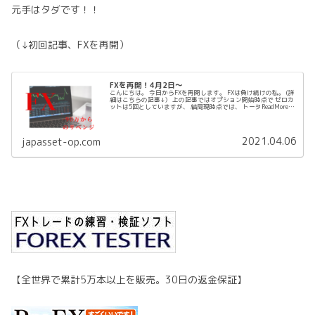
元手はタダです！！
（↓初回記事、FXを再開）
FXを再開！4月2日～
こんにちは。 今日からFXを再開します。 FXは負け続けの私。 (詳
細はこちらの記事↓） 上の記事ではオプション開始時点で ゼロカ
ットは5回としていますが、 結局現時点では、 トータReadMore…
2021.04.06
japasset-op.com
【全世界で累計5万本以上を販売。30日の返金保証】