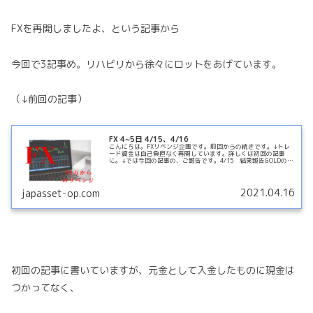
FXを再開しましたよ、という記事から
今回で3記事め。リハビリから徐々にロットをあげています。
（↓前回の記事）
FX 4~5日 4/15、4/16
こんにちは。FXリベンジ企画です。前回からの続きです。↓トレ
ード資金は自己負担なく再開しています。詳しくは初回の記事
に。↓では今回の記事の、ご報告です。4/15 結果報告GOLDのト
レードもリハビリを始めました。損益トントンで疲れたのでやめ
ReadMore...
2021.04.16
japasset-op.com
初回の記事に書いていますが、元金として入金したものに現金は
つかってなく、