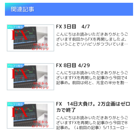
関連記事
FX 3日目 4/7
FX,CFD取引
こんにちはお読みいただきありがとうご
ざいます前回からFXを再開しましたよ、
ということでリハビリがつづいていま
す。（↓前回記事、FXを再開）4/7 結果
報告３つのトレードをしました。 夜間ユ
ーロ系があがって、ポンドが下げてきて
いたので、水平線ReadMore...
FX 8日目 4/29
FX,CFD取引
こんにちはお読みいただきありがとうご
ざいますFXを再開した記事から今回で4
記事め。前回は何と、元金の半分を割っ
てしまっていました。（↓前回の記事）今
回のチャレンジですが、元手はタダで
す！！（↓初回記事、FXを再開）FXを再
開！4月2日～こんReadMore...
FX 14日大負け。2万企画はゼロ
FX,CFD取引
カで終了
こんにちはお読みいただきありがとうご
ざいますFXを再開した記事から今回で8
記事め。（↓前回の記事）5/13ユーロ円
のショートをずっと逆張りしていきまし
た。長い時間軸でここ3日ほど負けてお