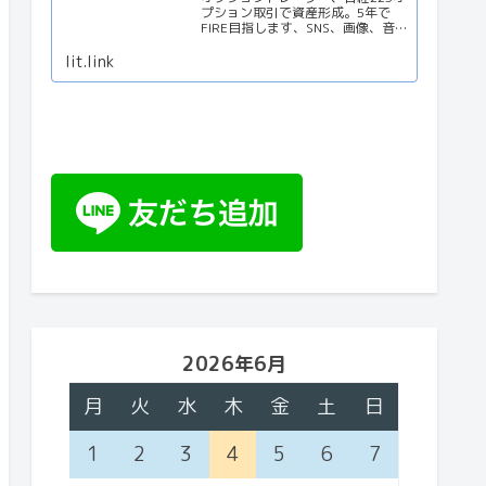
プション取引で資産形成。5年で
FIRE目指します、SNS、画像、音
楽、動画、個性とスタイルを１リ
ンクに
lit.link
2026年6月
月
火
水
木
金
土
日
1
2
3
4
5
6
7