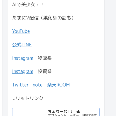
AIで美少女に！
たまにV配信（薬剤師の話も）
YouTube
公式LINE
Instagram
物販系
Instagram
投資系
Twitter
note
楽天ROOM
↓リットリンク
ちょりーな lit.link
オプショントレーダー、日経225オ